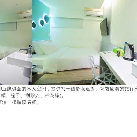
卻五臟俱全的私人空間，提供您一個舒服過夜、恢復疲勞的旅行
、浴帽、梳子、刮鬍刀、棉花棒)。
請洽一樓櫃檯購買。