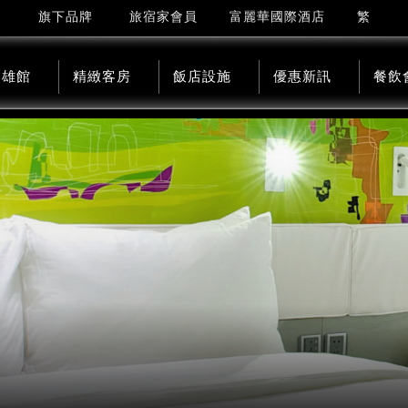
繁
旗下品牌
旅宿家會員
富麗華國際酒店
高雄館
精緻客房
飯店設施
優惠新訊
餐飲