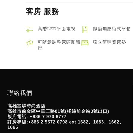
客房
服務
高階LED平面電視
靜謐無壓縮式冰箱
可隨意調整床頭閱讀
獨立筒彈簧床墊
燈
聯絡我們
高雄富驛時尚酒店
高雄市前金區中華三路81號(橘線前金站3號出口)
飯店電話: +886 7 970 8777
訂房專線:+886 2 5572 0798 ext 1682、1683、1662、
1665