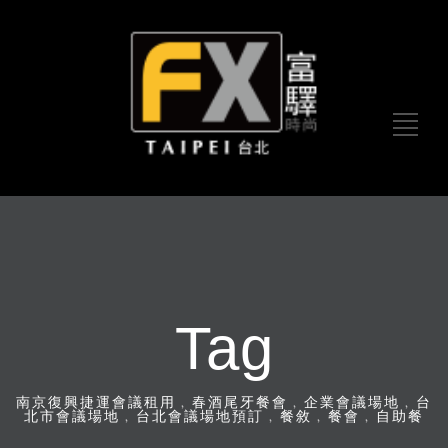
Tag
南京復興捷運會議租用﹐春酒尾牙餐會﹐企業會議場地﹐台
北市會議場地﹐台北會議場地預訂﹐餐敘﹐餐會﹐自助餐