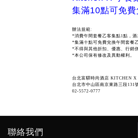
集滿10點可免
辦法規範:
*消費午間套餐乙客集點1點，酒
*集滿十點可免費兌換午間套餐乙客
*不得與其他折扣、優惠、行銷
*本公司保有修改及異動權利。
台北富驛時尚酒店 KITCHEN X
台北市中山區南京東路三段131
02-5572-0777
聯絡我們