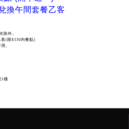
費兌換午間套餐乙客
水除外。
(限$330內餐點)
併用。
號1樓