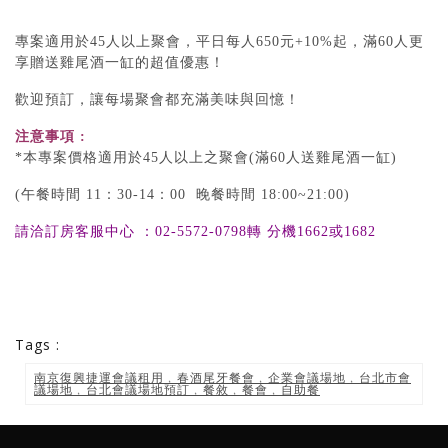
專案適用於45人以上聚會，平日每人650元+10%起，滿60人更
享贈送雞尾酒一缸的超值優惠！
歡迎預訂，讓每場聚會都充滿美味與回憶！
注意事項 :
*本專案價格適用於45人以上之聚會(滿60人送雞尾酒一缸)
(午餐時間 11：30-14：00 晚餐時間 18:00~21:00)
請洽訂房客服中心 ：02-5572-0798轉 分機1662或1682
Tags :
南京復興捷運會議租用﹐春酒尾牙餐會﹐企業會議場地﹐台北市會
議場地﹐台北會議場地預訂﹐餐敘﹐餐會﹐自助餐