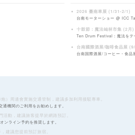
2026 臺南車展 (1/31-2/1)
台南モーターショー @ ICC Tai
十鼓節：魔法屾林市集 (2月)
Ten Drum Festival：
台南國際酒展/咖啡食品展 (9/4
台南国際酒展/コーヒー・食品
蜂炮）周邊會實施交通管制，建議多加利用接駁專車。
交通機関のご利用をお勧めします。
門活動，建議旅客提早於網路預訂。
のオンライン予約を推奨します。
手，建議您提前預訂旅宿。