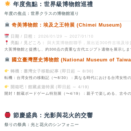
年度焦點：世界級博物館巡禮
年度の焦点：世界クラスの博物館巡り
奇美博物館：埃及之王特展 (Chimei Museum)
日期 / 日程：
2026/01/29 ～ 2027/01/10
亮點 / 見どころ：
與大英博物館聯手，展出近300件古埃及珍
大英博物館と提携し、約300点の貴重な古代エジプト遺物を展示し
國立臺灣歷史博物館 (National Museum of Taiwan 
轉機：臺灣女子移動紀事 (即日起 ～ 8/30)
転機：台湾女性の移動記（〜8/30）：異なる時代における台湾女性
開箱吧！館藏桌遊特展 (即日起 ～ 4/19)
開封！館蔵ボードゲーム特別展（〜4/19）：親子で楽しめる、古今
節慶盛典：光影與花火的交響
祭りの祭典：光と花火のシンフォニー