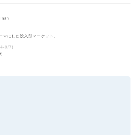
nan
魔法をテーマにした没入型マーケット。
-9/7)
展