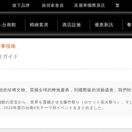
繁
旗下品牌
旅宿家會員
富麗華國際酒店
-台南館
精緻客房
酒店設施
優惠新訊
餐
盛事指南
りガイド
館的珍稀文物、震撼全球的蜂炮慶典，到國際級的演藝盛會。我們特別
博物館の至宝から、世界を震撼させる爆竹祭り（ロケット花火祭り）、そ
2026年度の台南4大テーマ別イベントをまとめました。