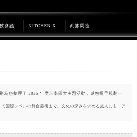
飲會議
KITCHEN X
商旅周邊
為您整理了 2026 年度台南四大主題活動，邀您提早規劃一
して国際レベルの舞台芸術まで。文化の深みを求める旅人にも、ア