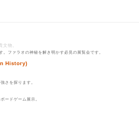
貴文物。
ます。ファラオの神秘を解き明かす必見の展覧会です。
History)
の強さを探ります。
のボードゲーム展示。