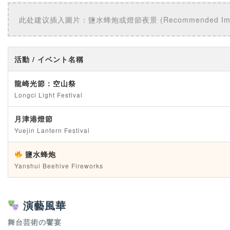
此处建议插入圖片：鹽水蜂炮或燈節夜景 (Recommended Image: Yans
活動 / イベント名稱
龍崎光節：空山祭
Longci Light Festival
月津港燈節
Yuejin Lantern Festival
鹽水蜂炮
Yanshui Beehive Fireworks
演藝風華
舞台芸術の饗宴