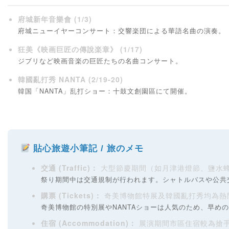
府城新年音樂會 (1/3)
府城ニューイヤーコンサート：交響楽団による華語名曲の演奏。
狂美《映画巨匠の傳說楽章》 (1/17)
ジブリなど映画音楽の巨匠たちの名曲コンサート。
韓國亂打秀 NANTA (2/19-20)
韓国「NANTA」乱打ショー：十鼓文創園區にて開催。
貼心旅遊小筆記 / 旅のメモ
交通 (Traffic)：
大型節慶期間（如月津港燈節、鹽水
祭り期間中は交通規制が行われます。シャトルバスや公共
購票 (Tickets)：
奇美博物館特展及韓國亂打秀均為熱
奇美博物館の特別展やNANTAショーは人気のため、早め
住宿 (Accommodation)：
展演期間市區住宿較為搶