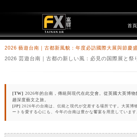
首頁
2026 藝遊台南｜古都新風貌：年度必訪國際大展與節慶
2026 芸遊台南｜古都の新しい風：必見の国際展と祭
[TW]
2026年的台南，傳統與現代在此交會。從英國大英博物
趟深度藝文之旅。
[JP]
2026年の台南は、伝統と現代が交差する場所です。大英
ートを愛する心にも、今年の台南は豊かな饗宴を用意しています。