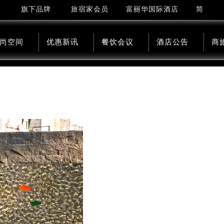
简
旗下品牌
旅宿家会员
富丽华国际酒店
尚空间
优惠新讯
餐饮会议
酒店公告
商