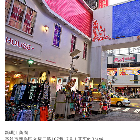
新崛江商圈
高雄市新兴区文横二路167巷17号 | 开车约3分钟