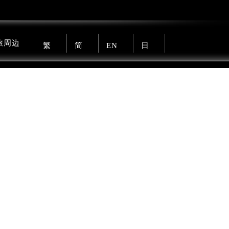
旅周边
繁
简
EN
日