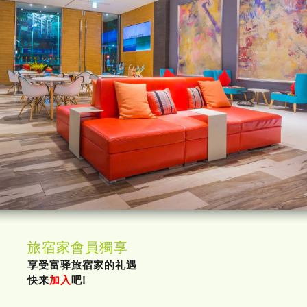
旅宿家會員獨享
享受富驿旅宿家的礼遇
快来
吧!
加入