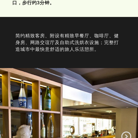
口，步行约3分钟。
简约精致客房、附设有精致早餐厅、咖啡厅、健
身房、网路交谊厅及自助式洗烘衣设施；完整打
造城市中最快意舒适的旅人乐活憩所。
N