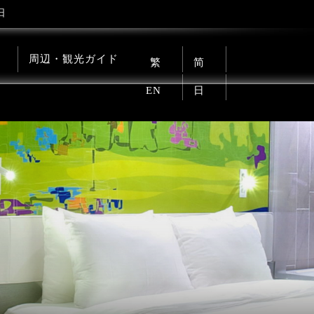
日
周辺・観光ガイド
繁
简
EN
日