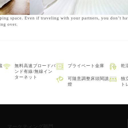
ing space. Even if traveling with your partners, you don’t ha
ing over.
蔵
無料高速ブロードバ
プライベート金庫
乾
ンド有線/無線イン
ターネット
可隨意調整床頭閱讀
独
燈
ト
マーケティング部門