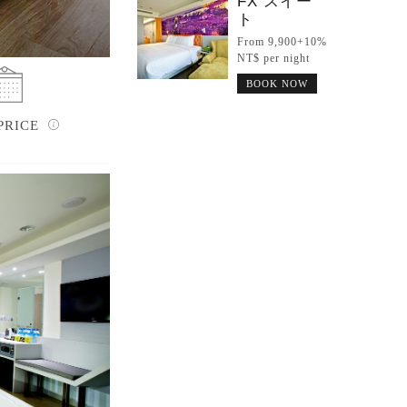
FX スイー
ト
From 9,900+10%
NT$ per night
BOOK NOW
PRICE