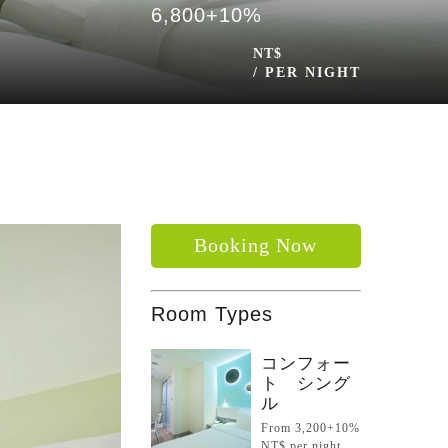
6,800+10%
NT$
/ PER NIGHT
Booking Now
Room Types
コンフォー
ト シング
ル
From 3,200+10%
NT$ per night