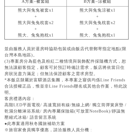
A
方案
–
被套組
B
方案
–
涼被組
熊大與兔兔被套x1
熊大與兔兔涼被x1
+
+
熊大與兔兔枕套x2
熊大與兔兔枕套x2
+
+
熊大、兔兔抱枕x1
熊大、兔兔抱枕x1
並由服務人員於退房時協助包裝或由飯店代替郵寄指定地點(限
台灣本島地區)。
(3)專案房分為藍色及粉紅二種情境與裝飾配件採隨機方式，恕
無法讓顧客指定，顧客可於預訂時備註需求，飯店將依當日住
房狀況盡力滿足；但無法保證顧客之需求房型。
*本飯店隸屬於富驛酒店集團，本專案之寢俱均係Line Friends
合法授權正品，惟並非Line Friends聯名或其他合作案，特此說
明。
客房禮遇內容：
高階LED平面電視/ 高速寬頻有線/無線上網/ 獨立筒彈簧床墊 /
乾濕分離淋浴系統/ 房內專屬保險箱(可放置NoteBook)/靜謚無
壓縮式冰箱/ 語音留言系統
●此專案適用秋冬國旅補助方案
※旅宿家會員獨享優惠，請洽服務人員分機 :