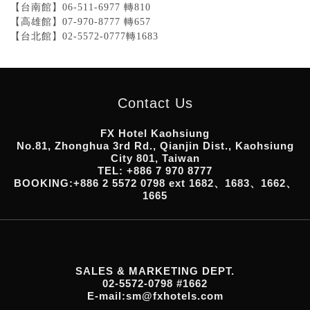
【台南館】06-511-6977 轉810
【高雄館】07-970-8777 轉657
【台北館】02-5572-0777轉1683
Contact Us
FX Hotel Kaohsiung
No.81, Zhonghua 3rd Rd., Qianjin Dist., Kaohsiung
City 801, Taiwan
TEL: +886 7 970 8777
BOOKING:+886 2 5572 0798 ext 1682、1683、1662、
1665
SALES & MARKETING DEPT.
02-5572-0798 #1662
E-mail:sm@fxhotels.com