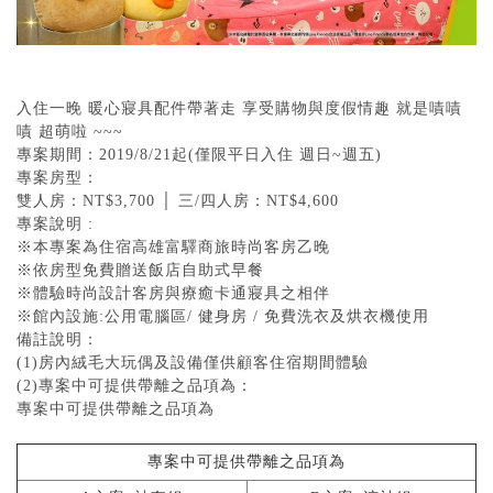
入住一晚 暖心寢具配件帶著走 享受購物與度假情趣 就是嘖嘖
嘖 超萌啦 ~~~
專案期間：2019/8/21起(僅限平日入住 週日~週五)
專案房型：
雙人房：NT$3,700 │ 三/四人房：NT$4,600
專案說明 :
※本專案為住宿高雄富驛商旅時尚客房乙晚
※依房型免費贈送飯店自助式早餐
※體驗時尚設計客房與療癒卡通寢具之相伴
※館內設施:公用電腦區/ 健身房 / 免費洗衣及烘衣機使用
備註說明：
(1)房內絨毛大玩偶及設備僅供顧客住宿期間體驗
(2)專案中可提供帶離之品項為：
專案中可提供帶離之品項為
專案中可提供帶離之品項為