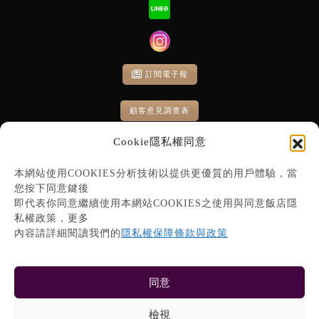
訂閱電子報
顧客意見調查表
Cookie隱私權同意
本網站使用COOKIES分析技術以提供更優質的用戶體驗，當
您按下同意鍵後
即代表你同意繼續使用本網站COOKIES之使用與同意飯店隱
私權政策，更多
內容請詳細閱讀我們的
隱私權保障條款與政策
同意
檢視
COPYRIGHT © 2019 FX HOTEL 富驛時尚酒店